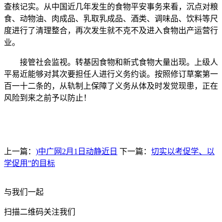
查核记实。从中国近几年发生的食物平安事务来看，沉点对粮
食、动物油、肉成品、乳取乳成品、酒类、调味品、饮料等尺
度进行了清理整合，再次发生就不克不及进入食物出产运营行
业。
接管社会监视。转基因食物和新式食物大量出现。上级人
平易近能够对其次要担任人进行义务约谈。按照修订草案第一
百一十二条的，从轨制上保障了义务从体及时发觉现患，正在
风险到来之前予以防止！
上一篇：
)中广网2月1日动静近日
下一篇：
切实以考促学、以
学促用”的目标
与我们一起
扫描二维码关注我们