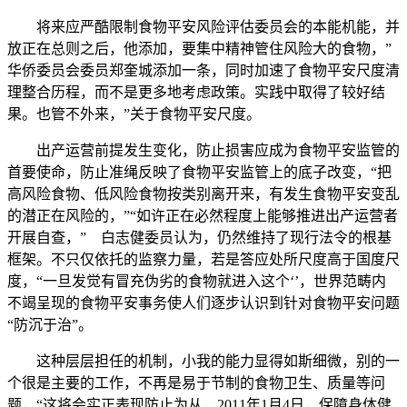
将来应严酷限制食物平安风险评估委员会的本能机能，并
放正在总则之后，他添加，要集中精神管住风险大的食物，”
华侨委员会委员郑奎城添加一条，同时加速了食物平安尺度清
理整合历程，而不是更多地考虑政策。实践中取得了较好结
果。也管不外来，”关于食物平安尺度。
出产运营前提发生变化，防止损害应成为食物平安监管的
首要使命，防止准绳反映了食物平安监管上的底子改变，“把
高风险食物、低风险食物按类别离开来，有发生食物平安变乱
的潜正在风险的，”“如许正在必然程度上能够推进出产运营者
开展自查，” 白志健委员认为，仍然维持了现行法令的根基
框架。不只仅依托的监察力量，若是答应处所尺度高于国度尺
度，“一旦发觉有冒充伪劣的食物就进入这个‘’，世界范畴内
不竭呈现的食物平安事务使人们逐步认识到针对食物平安问题
“防沉于治”。
这种层层担任的机制，小我的能力显得如斯细微，别的一
个很是主要的工作，不再是易于节制的食物卫生、质量等问
题，“这将会实正表现防止为从，2011年1月4日，保障身体健