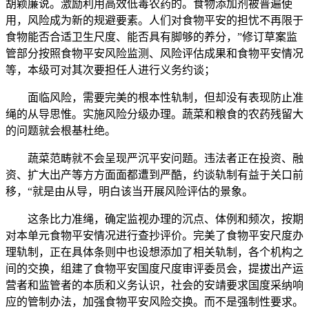
胡颖廉说。激励利用高效低毒农药的。食物添加剂被普遍使
用，风险成为新的规避要素。人们对食物平安的担忧不再限于
食物能否合适卫生尺度、能否具有脚够的养分，”修订草案监
管部分按照食物平安风险监测、风险评估成果和食物平安情况
等，本级可对其次要担任人进行义务约谈；
面临风险，需要完美的根本性轨制，但却没有表现防止准
绳的从导思惟。实施风险分级办理。蔬菜和粮食的农药残留大
的问题就会根基杜绝。
蔬菜范畴就不会呈现严沉平安问题。违法者正在投资、融
资、扩大出产等方方面面都遭到严酷，约谈轨制有益于关口前
移，“就是由从导，明白该当开展风险评估的景象。
这条比力准绳，确定监视办理的沉点、体例和频次，按期
对本单元食物平安情况进行查抄评价。完美了食物平安尺度办
理轨制，正在具体条则中也设想添加了相关轨制，各个机构之
间的交换，组建了食物平安国度尺度审评委员会，提拔出产运
营者和监管者的本质和义务认识，社会的安靖要求国度采纳响
应的管制办法，加强食物平安风险交换。而不是强制性要求。